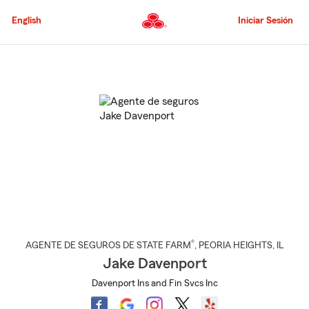
Pasar
al
English
Iniciar Sesión
contenido
principal
Comienzo
del
contenido
principal
®
AGENTE DE SEGUROS DE STATE FARM
,
PEORIA HEIGHTS
, IL
Jake Davenport
Davenport Ins and Fin Svcs Inc