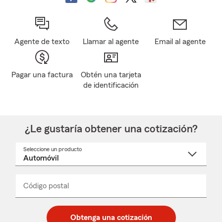
Agente de texto
Llamar al agente
Email al agente
Pagar una factura
Obtén una tarjeta
de identificación
¿Le gustaría obtener una cotización?
Seleccione un producto
Seleccione
un
nombre
de
producto
del
Código postal
Ingresa
Ingresa
_____
menú
un
un
desplegable
código
código
postal
postal
Obtenga una cotización
de
de