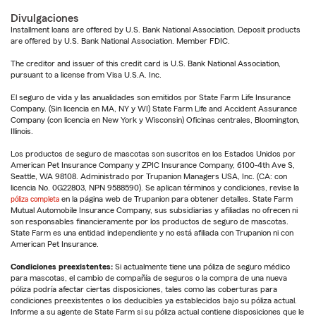
Divulgaciones
Installment loans are offered by U.S. Bank National Association. Deposit products
are offered by U.S. Bank National Association. Member FDIC.
The creditor and issuer of this credit card is U.S. Bank National Association,
pursuant to a license from Visa U.S.A. Inc.
El seguro de vida y las anualidades son emitidos por State Farm Life Insurance
Company. (Sin licencia en MA, NY y WI) State Farm Life and Accident Assurance
Company (con licencia en New York y Wisconsin) Oficinas centrales, Bloomington,
Illinois.
Los productos de seguro de mascotas son suscritos en los Estados Unidos por
American Pet Insurance Company y ZPIC Insurance Company, 6100-4th Ave S,
Seattle, WA 98108. Administrado por Trupanion Managers USA, Inc. (CA: con
licencia No. 0G22803, NPN 9588590). Se aplican términos y condiciones, revise la
póliza completa
en la página web de Trupanion para obtener detalles. State Farm
Mutual Automobile Insurance Company, sus subsidiarias y afiliadas no ofrecen ni
son responsables financieramente por los productos de seguro de mascotas.
State Farm es una entidad independiente y no está afiliada con Trupanion ni con
American Pet Insurance.
Condiciones preexistentes:
Si actualmente tiene una póliza de seguro médico
para mascotas, el cambio de compañía de seguros o la compra de una nueva
póliza podría afectar ciertas disposiciones, tales como las coberturas para
condiciones preexistentes o los deducibles ya establecidos bajo su póliza actual.
Informe a su agente de State Farm si su póliza actual contiene disposiciones que le