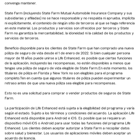
convenga mantener.
State Farm (incluyendo State Farm Mutual Automobile Insurance Company y sus
subsidiarias y afiliadas) no se hace responsable y no respalda ni aprueba, implícita
ni explícitamente, el contenido de ningún sitio de terceros al que se haga referencia
en este material. Los productos y servicios son ofrecidos por terceros y State
Farm no garantiza la mercantabilidad, la idoneidad ni la calidad de los productos y
servicios de terceros.
Beneficio disponible para los clientes de State Farm que han comprado una nueva
póliza de seguro de vida desde el 1 de enero de 2022. Si bien cualquier persona
mayor de 18 años puede unirse a Life Enhanced, es posible que ciertas funciones
de la aplicación, incluyendo las recompensas, no estén disponibles a menos que
tengas una póliza de seguro de vida elegible de State Farm.En este momento, los
titulares de póliza en Florida y New York no son elegibles para el programa
completo.Ten en cuenta que algunos titulares de póliza pueden experimentar un
retraso antes de que una nueva póliza sea elegible para recompensas.
Esto no es una solicitud para comprar o vender productos de seguros de State
Farm.
La participación de Life Enhanced está sujeta a la elegibilidad del programa y varía
según el estado. Sujeto a los términos y condiciones del acuerdo. La aplicación Life
Enhanced está disponible para Android e iOS. Es posible que se requiera un
dispositivo móvil iOS o Android para usar todas las funciones del programa Life
Enhanced. Los clientes deben aceptar autorizar a State Farm a recopilar datos
sobre salud y bienestar. Los usuarios de aplicaciones móviles deben aceptar un
acuerdo de licencia.