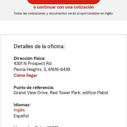
5
5
o continuar con una cotización
dígitos
dígitos
Todas las cotizaciones y documentos serán proporcionados en inglés.
Detalles de la oficina:
Dirección física:
4301 N Prospect Rd
Peoria Heights
,
IL
61616-6439
Cómo llegar
Punto de referencia:
Grand View Drive, Red Tower Park, edificio Pabst
Idiomas:
Inglés
Español